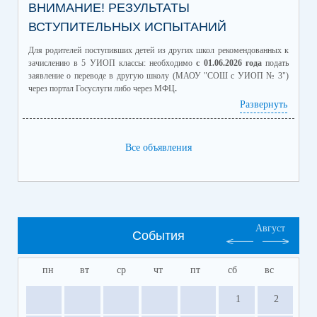
ВНИМАНИЕ! РЕЗУЛЬТАТЫ
ВСТУПИТЕЛЬНЫХ ИСПЫТАНИЙ
Для родителей поступивших детей из других школ рекомендованных к
зачислению в 5 УИОП классы: необходимо
с 01.06.2026 года
подать
заявление о переводе в другую школу (МАОУ "СОШ с УИОП № 3")
через портал Госуслуги либо через МФЦ
.
04.06.2026 в 18.30
состоится родительское собрание будущих
Развернуть
пятиклассников УИОП классов по адресу ул.Мира,98а.
Все объявления
4 класс для сайта.pdf
(скачать)
(посмотреть)
5 класс для сайта.pdf
(скачать)
(посмотреть)
6 класс для сайта.pdf
(скачать)
(посмотреть)
7 класс для сайта.pdf
(скачать)
(посмотреть)
9 класс для сайта.pdf
(скачать)
(посмотреть)
Август
События
пн
вт
ср
чт
пт
сб
вс
1
2