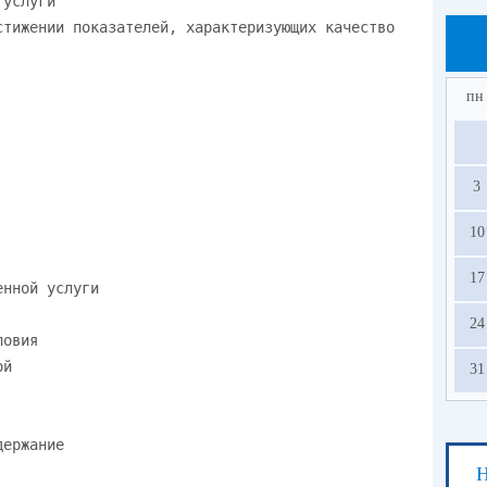
(по
(по
пн
(по
(по
3
10
17
24
31
Н