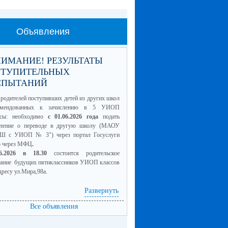
Объявления
ИМАНИЕ! РЕЗУЛЬТАТЫ
СТУПИТЕЛЬНЫХ
СПЫТАНИЙ
родителей поступивших детей из других школ
омендованных к зачислению в 5 УИОП
ссы: необходимо
с 01.06.2026 года
подать
вление о переводе в другую школу (МАОУ
Ш с УИОП № 3") через портал Госуслуги
о через МФЦ
.
06.2026 в 18.30
состоится родительское
рание будущих пятиклассников УИОП классов
дресу ул.Мира,98а.
Развернуть
4 класс для сайта.pdf
(скачать)
Все объявления
смотреть)
5 класс для сайта.pdf
(скачать)