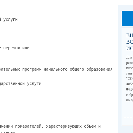
ВН
В
И
Для 
рек
кла
зая
"СО
либ
04.
соб
по а
(по