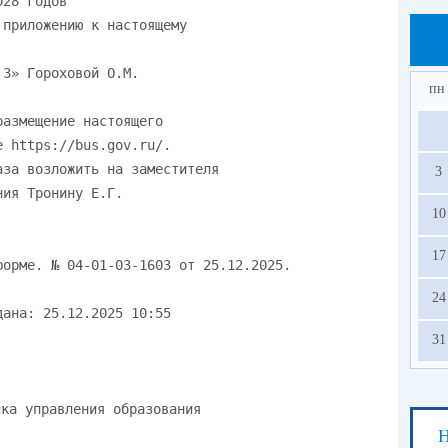
(по
(по
пн
(по
(по
3
10
17
24
31
Н