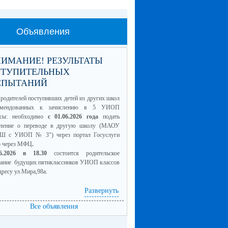
Объявления
ИМАНИЕ! РЕЗУЛЬТАТЫ
СТУПИТЕЛЬНЫХ
СПЫТАНИЙ
родителей поступивших детей из других школ
омендованных к зачислению в 5 УИОП
ссы: необходимо
с 01.06.2026 года
подать
вление о переводе в другую школу (МАОУ
Ш с УИОП № 3") через портал Госуслуги
о через МФЦ
.
06.2026 в 18.30
состоится родительское
рание будущих пятиклассников УИОП классов
дресу ул.Мира,98а.
Развернуть
4 класс для сайта.pdf
(скачать)
Все объявления
смотреть)
5 класс для сайта.pdf
(скачать)