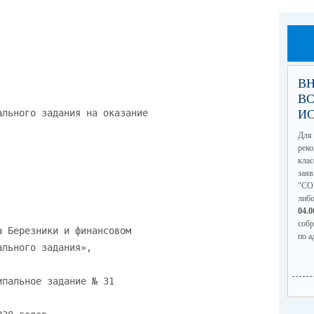
ВН
В
И
Для 
рек
кла
зая
"СО
либ
04.
соб
по а
(по