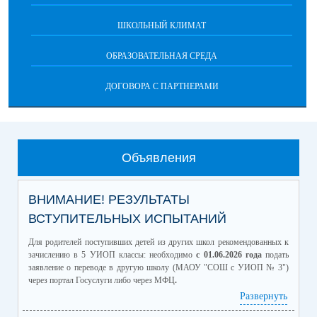
ШКОЛЬНЫЙ КЛИМАТ
ОБРАЗОВАТЕЛЬНАЯ СРЕДА
ДОГОВОРА С ПАРТНЕРАМИ
Объявления
ВНИМАНИЕ! РЕЗУЛЬТАТЫ
ВСТУПИТЕЛЬНЫХ ИСПЫТАНИЙ
Для родителей поступивших детей из других школ рекомендованных к
зачислению в 5 УИОП классы: необходимо
с 01.06.2026 года
подать
заявление о переводе в другую школу (МАОУ "СОШ с УИОП № 3")
через портал Госуслуги либо через МФЦ
.
04.06.2026 в 18.30
состоится родительское собрание будущих
Развернуть
пятиклассников УИОП классов по адресу ул.Мира,98а.