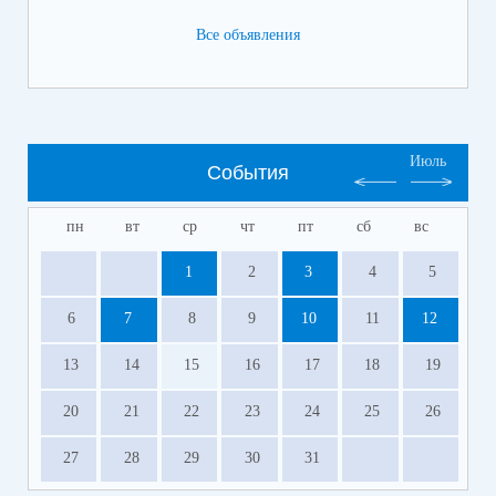
Все объявления
4 класс для сайта.pdf
(скачать)
(посмотреть)
5 класс для сайта.pdf
(скачать)
(посмотреть)
6 класс для сайта.pdf
(скачать)
(посмотреть)
7 класс для сайта.pdf
(скачать)
(посмотреть)
9 класс для сайта.pdf
(скачать)
(посмотреть)
Июль
События
пн
вт
ср
чт
пт
сб
вс
1
2
3
4
5
6
7
8
9
10
11
12
13
14
15
16
17
18
19
20
21
22
23
24
25
26
27
28
29
30
31