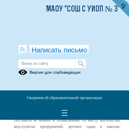
МАОУ "СОШ С УИОП № 3"
Написать письмо
Профилактика ГРИППА
Версия для слабовидящих
03.10.2023
В целях профилактики гриппа и ОРВИ Управление
Роспотребнадзора по Пермскому краю рекомендует:
Сведения об образовательной организации
Сделать прививку. Вакцинация – основное и наиболее
эффективное средство профилактики заболевания.
Поставить ее можно в поликлинике по месту жительства,
мед.пунктах предприятий, детских садах и школах,