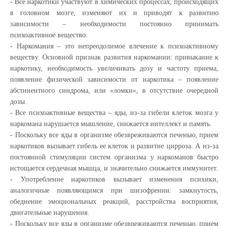
- Все наркотики участвуют в химических процессах, происходящих
в головном мозге, изменяют их и приводят к развитию
зависимости – необходимости постоянно принимать
психоактивное вещество.
- Наркомания – это непреодолимое влечение к психоактивному
веществу. Основной признак развития наркомании: привыкание к
наркотику, необходимость увеличивать дозу и частоту приема,
появление физической зависимости от наркотика – появление
абстинентного синдрома, или «ломки», в отсутствие очередной
дозы.
- Все психоактивные вещества – яды, из-за гибели клеток мозга у
наркомана нарушается мышление, снижается интеллект и память.
- Поскольку все яды в организме обезвреживаются печенью, прием
наркотиков вызывает гибель ее клеток и развитие цирроза. А из-за
постоянной стимуляции систем организма у наркоманов быстро
истощается сердечная мышца, и значительно снижается иммунитет.
- Употребление наркотиков вызывает изменения психики,
аналогичные появляющимся при шизофрении: замкнутость,
обеднение эмоциональных реакций, расстройства восприятия,
двигательные нарушения.
- Поскольку все яды в организме обезвреживаются печенью, прием