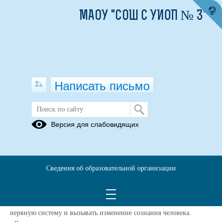
МАОУ "СОШ С УИОП № 3"
Написать письмо
27 января – 2 февраля Неделя
Версия для слабовидящих
профилактики употребления
наркотических средств
16.01.2025
Сведения об образовательной организации
Распространение употребления наркотиков и наркозависимости -
одна из самых серьезных проблем современного общества.
- Наркотики – это вещества, способные оказывать воздействие на
нервную систему и вызывать изменение сознания человека.