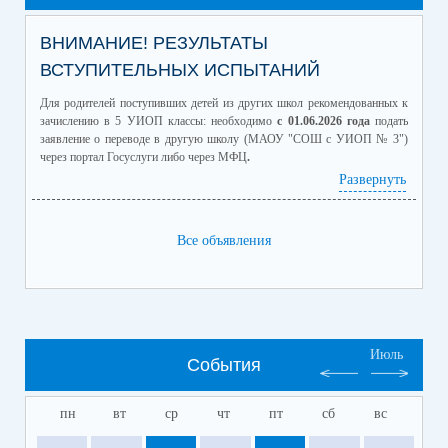
ВНИМАНИЕ! РЕЗУЛЬТАТЫ
ВСТУПИТЕЛЬНЫХ ИСПЫТАНИЙ
Для родителей поступивших детей из других школ рекомендованных к
зачислению в 5 УИОП классы: необходимо
с 01.06.2026 года
подать
заявление о переводе в другую школу (МАОУ "СОШ с УИОП № 3")
через портал Госуслуги либо через МФЦ
.
04.06.2026 в 18.30
состоится родительское собрание будущих
Развернуть
пятиклассников УИОП классов по адресу ул.Мира,98а.
Все объявления
4 класс для сайта.pdf
(скачать)
(посмотреть)
5 класс для сайта.pdf
(скачать)
(посмотреть)
6 класс для сайта.pdf
(скачать)
(посмотреть)
7 класс для сайта.pdf
(скачать)
(посмотреть)
9 класс для сайта.pdf
(скачать)
(посмотреть)
Июль
События
пн
вт
ср
чт
пт
сб
вс