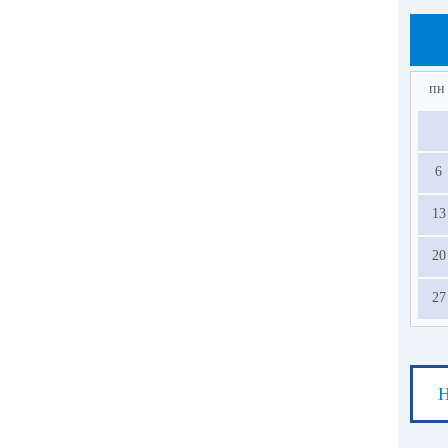
(по
(по
пн
(по
(по
6
13
20
27
Н