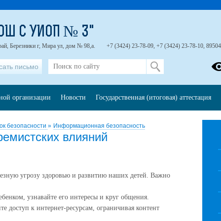
ОШ С УИОП № 3"
ай, Березники г, Мира ул, дом № 98,а.
+7 (3424) 23-78-09, +7 (3424) 23-78-10, 8950
сать письмо
ьной организации
Новости
Государственная (итоговая) аттестация
ок безопасности
»
Информационная безопасность
ремистских влияний
ьезную угрозу здоровью и развитию наших детей. Важно
ебенком, узнавайте его интересы и круг общения.
е доступ к интернет-ресурсам, ограничивая контент