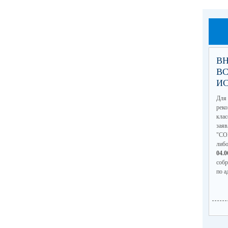
ВН
В
И
Для 
рек
кла
зая
"СО
либ
04.
соб
по а
(по