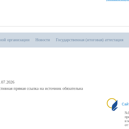
ьной организации
Новости
Государственная (итоговая) аттестация
.07.2026
тивная прямая ссылка на источник обязательна
Сай
№1
пр
и 
от