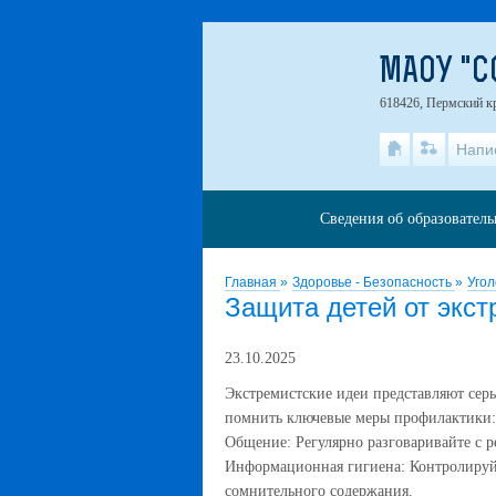
МАОУ "С
618426, Пермский кр
Напи
Сведения об образовател
Главная
»
Здоровье - Безопасность
»
Угол
Защита детей от экст
23.10.2025
Экстремистские идеи представляют сер
помнить ключевые меры профилактики:
Общение: Регулярно разговаривайте с р
Информационная гигиена: Контролируйт
сомнительного содержания.