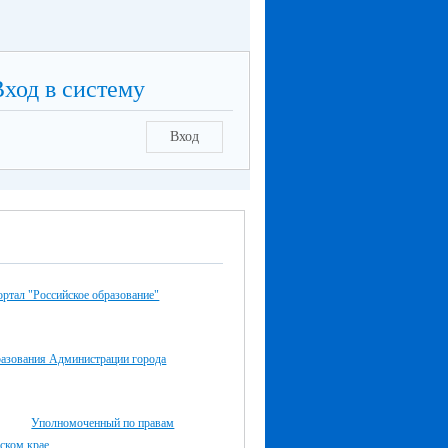
Вход в систему
Вход
ртал "Российское образование"
разования Администрации города
Уполномоченный по правам
ском крае