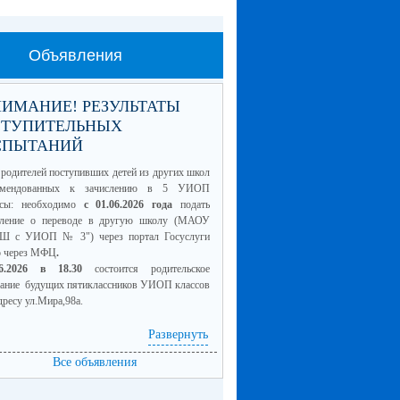
Объявления
ИМАНИЕ! РЕЗУЛЬТАТЫ
СТУПИТЕЛЬНЫХ
СПЫТАНИЙ
родителей поступивших детей из других школ
омендованных к зачислению в 5 УИОП
ссы: необходимо
с 01.06.2026 года
подать
вление о переводе в другую школу (МАОУ
Ш с УИОП № 3") через портал Госуслуги
о через МФЦ
.
06.2026 в 18.30
состоится родительское
рание будущих пятиклассников УИОП классов
дресу ул.Мира,98а.
Развернуть
4 класс для сайта.pdf
(скачать)
Все объявления
смотреть)
5 класс для сайта.pdf
(скачать)