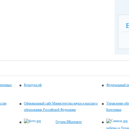
ственных
Культура.рф
Федеральный по
ссии
Официальный сайт Министерства науки и высшего
Управление об
образования Российской Федерации
Березники
Группа ВКонтакте
ребёнка в Перм