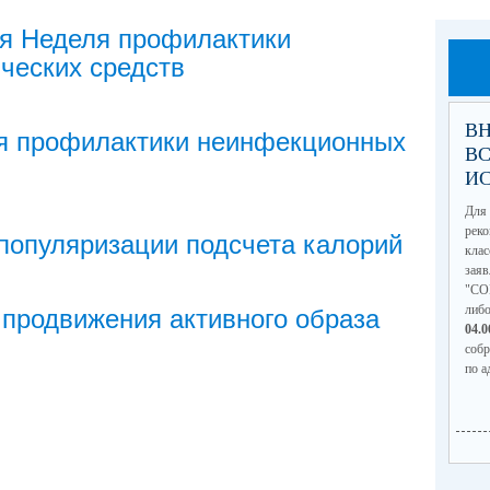
ля Неделя профилактики
ческих средств
ВН
ля профилактики неинфекционных
В
И
Для 
рек
 популяризации подсчета калорий
кла
зая
"СО
либ
 продвижения активного образа
04.
соб
по а
(по