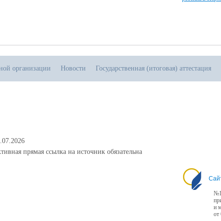
ьной организации
Новости
Государственная (итоговая) аттестация
.07.2026
тивная прямая ссылка на источник обязательна
Сай
№1
пр
и 
от