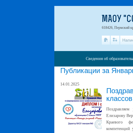
МАОУ "С
618426, Пермский кр
Напи
Сведения об образовател
Публикации за Январ
14.01.2025
Поздра
классов
Поздравляем 
Елизарову Вер
Краевого ф
компетенций 