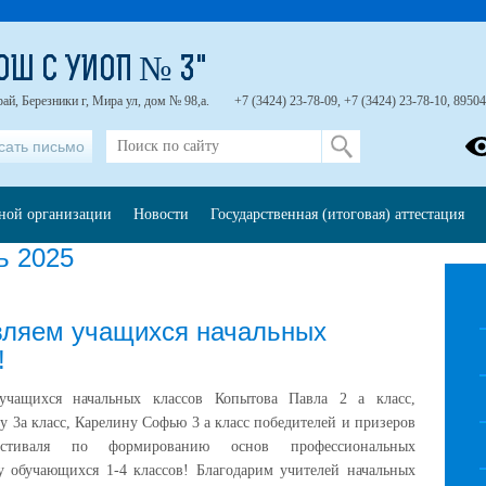
ОШ С УИОП № 3"
ай, Березники г, Мира ул, дом № 98,а.
+7 (3424) 23-78-09, +7 (3424) 23-78-10, 8950
сать письмо
ьной организации
Новости
Государственная (итоговая) аттестация
ь 2025
вляем учащихся начальных
!
учащихся начальных классов Копытова Павла 2 а класс,
у 3а класс, Карелину Софью 3 а класс победителей и призеров
естиваля по формированию основ профессиональных
у обучающихся 1-4 классов! Благодарим учителей начальных