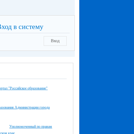
Вход в систему
Вход
ртал "Российское образование"
разования Администрации города
Уполномоченный по правам
ском крае