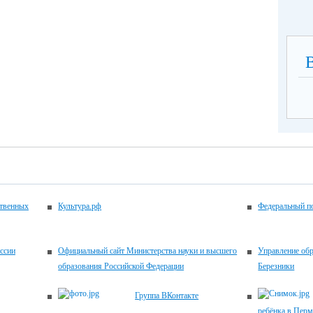
ственных
Культура.рф
Федеральный по
ссии
Официальный сайт Министерства науки и высшего
Управление об
образования Российской Федерации
Березники
Группа ВКонтакте
ребёнка в Перм