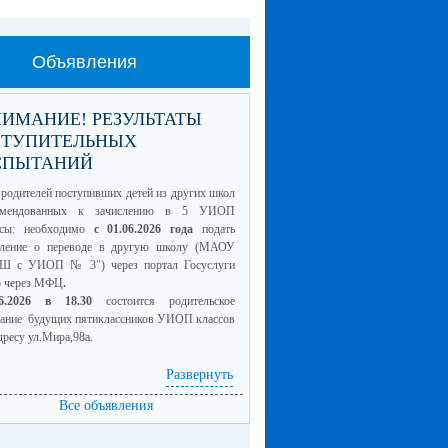
Объявления
ИМАНИЕ! РЕЗУЛЬТАТЫ
СТУПИТЕЛЬНЫХ
СПЫТАНИЙ
родителей поступивших детей из других школ
омендованных к зачислению в 5 УИОП
ссы: необходимо
с 01.06.2026 года
подать
вление о переводе в другую школу (МАОУ
Ш с УИОП № 3") через портал Госуслуги
о через МФЦ
.
06.2026 в 18.30
состоится родительское
рание будущих пятиклассников УИОП классов
дресу ул.Мира,98а.
Развернуть
4 класс для сайта.pdf
(скачать)
Все объявления
смотреть)
5 класс для сайта.pdf
(скачать)