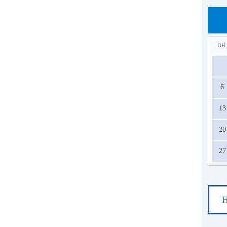
(по
(по
пн
(по
(по
6
13
20
27
Н