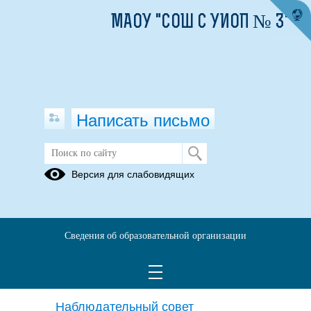
МАОУ "СОШ С УИОП № 3"
Написать письмо
Версия для слабовидящих
Cтруктурные подразделения
образовательной организации
Структурные подразделения отсутствуют
Сведения об образовательной организации
Органы управления
образовательной организации
Наблюдательный совет