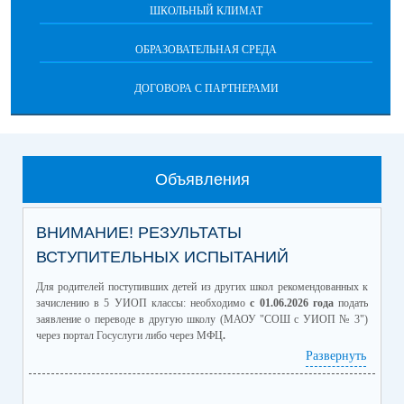
ШКОЛЬНЫЙ КЛИМАТ
ОБРАЗОВАТЕЛЬНАЯ СРЕДА
ДОГОВОРА С ПАРТНЕРАМИ
Объявления
ВНИМАНИЕ! РЕЗУЛЬТАТЫ
ВСТУПИТЕЛЬНЫХ ИСПЫТАНИЙ
Для родителей поступивших детей из других школ рекомендованных к
зачислению в 5 УИОП классы: необходимо
с 01.06.2026 года
подать
заявление о переводе в другую школу (МАОУ "СОШ с УИОП № 3")
через портал Госуслуги либо через МФЦ
.
04.06.2026 в 18.30
состоится родительское собрание будущих
Развернуть
пятиклассников УИОП классов по адресу ул.Мира,98а.