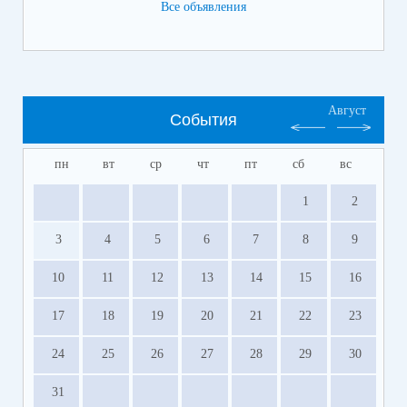
Все объявления
4 класс для сайта.pdf
(скачать)
(посмотреть)
5 класс для сайта.pdf
(скачать)
(посмотреть)
6 класс для сайта.pdf
(скачать)
(посмотреть)
7 класс для сайта.pdf
(скачать)
(посмотреть)
9 класс для сайта.pdf
(скачать)
(посмотреть)
Август
События
пн
вт
ср
чт
пт
сб
вс
1
2
3
4
5
6
7
8
9
10
11
12
13
14
15
16
17
18
19
20
21
22
23
24
25
26
27
28
29
30
31