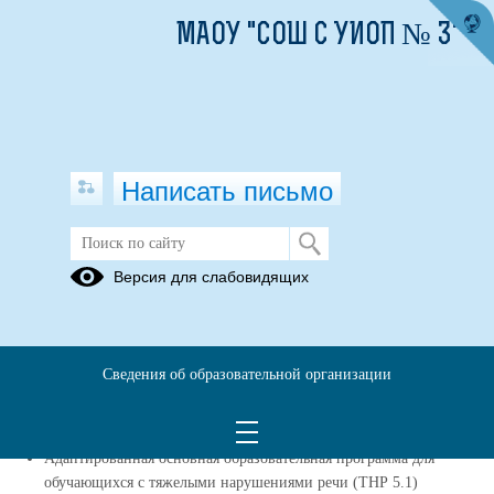
МАОУ "СОШ С УИОП № 3"
Написать письмо
Версия для слабовидящих
Реализуемые образовательные
программы
Основная образовательная программа основного общего
Сведения об образовательной организации
образования
(смотреть подробнее)
Основная образовательная программа среднего общего
образования
(смотреть подробнее)
Адаптированная основная образовательная программа для
обучающихся с тяжелыми нарушениями речи (ТНР 5.1)